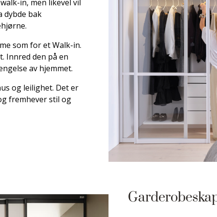
walk-in, men likevel vil
ra dybde bak
ehjørne.
mme som for et Walk-in.
t. Innred den på en
lengelse av hjemmet.
us og leilighet. Det er
og fremhever stil og
Garderobeska