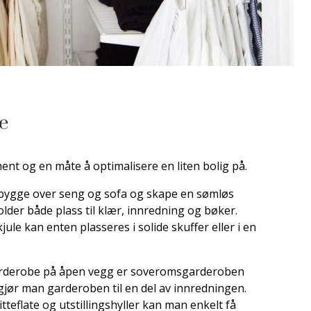
e
nt og en måte å optimalisere en liten bolig på.
n bygge over seng og sofa og skape en sømløs
der både plass til klær, innredning og bøker.
ule kan enten plasseres i solide skuffer eller i en
arderobe på åpen vegg er soveromsgarderoben
r gjør man garderoben til en del av innredningen.
tteflate og utstillingshyller kan man enkelt få