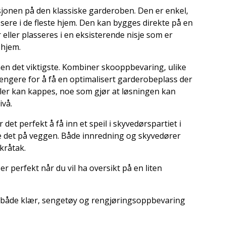
isjonen på den klassiske garderoben. Den er enkel,
ssere i de fleste hjem. Den kan bygges direkte på en
 eller plasseres i en eksisterende nisje som er
 hjem.
nen det viktigste. Kombiner skooppbevaring, ulike
hengere for å få en optimalisert garderobeplass der
yller kan kappes, noe som gjør at løsningen kan
ivå.
r det perfekt å få inn et speil i skyvedørspartiet i
e det på veggen. Både innredning og skyvedører
kråtak.
 perfekt når du vil ha oversikt på en liten
n både klær, sengetøy og rengjøringsoppbevaring