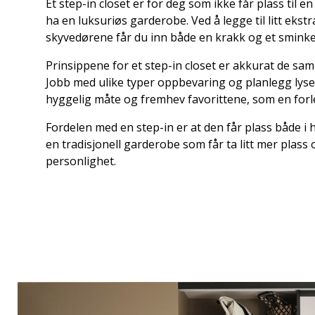
Et step-in closet er for deg som ikke får plass til en 
ha en luksuriøs garderobe. Ved å legge til litt ekst
skyvedørene får du inn både en krakk og et smink
Prinsippene for et step-in closet er akkurat de sa
Jobb med ulike typer oppbevaring og planlegg lyse
hyggelig måte og fremhev favorittene, som en for
Fordelen med en step-in er at den får plass både i h
en tradisjonell garderobe som får ta litt mer plass 
personlighet.