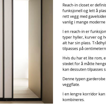
Reach-in closet er defin
funksjonell og lett å pla
rett vegg med gavelsider
vanlig i mange moderne
I en reach-in er funksjo
typer hyller, kurver og 
alt har sin plass. Trådh
tilpasses på centimetern
Hvis du har et lite rom, e
stedet for å måtte heng
kan dessuten tilpasses s
Denne typen garderobe er
veggflate.
I en lengre korridor ka
kombineres.