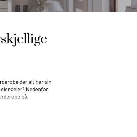
kjellige
rderobe der alt har sin
re eiendeler? Nedenfor
arderobe på.​