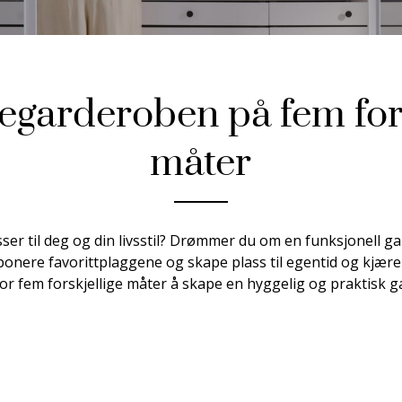
arderoben på fem fors
måter
er til deg og din livsstil? Drømmer du om en funksjonell ga
ksponere favorittplaggene og skape plass til egentid og kjæ
for fem forskjellige måter å skape en hyggelig og praktisk g