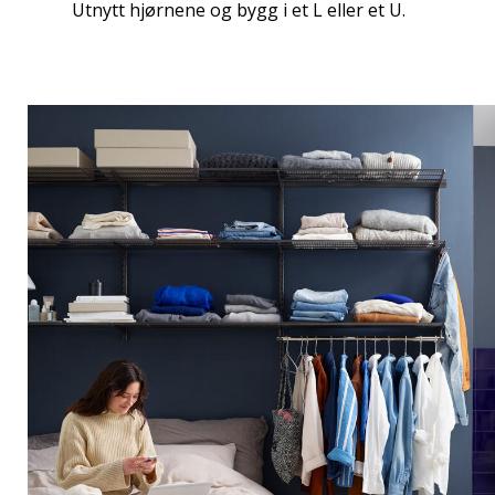
Utnytt hjørnene og bygg i et L eller et U.