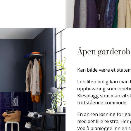
Åpen garderob
Kan både være et stateme
I en liten bolig kan ma
oppbevaring som innehol
Klesplagg som man vil skj
frittstående kommode.
En annen løsning for g
med det lille ekstra. He
Ved å planlegge inn en si