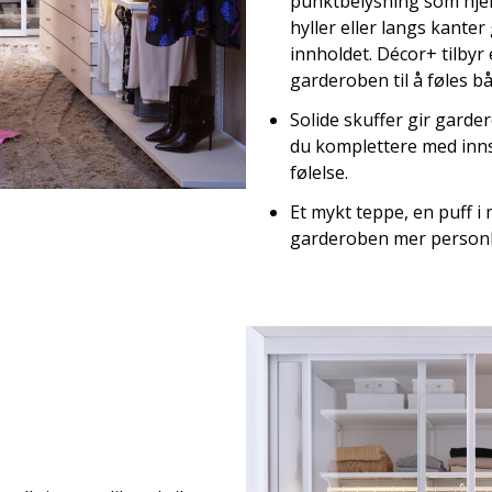
punktbelysning som hjelp
hyller eller langs kanter 
innholdet. Décor+ tilby
garderoben til å føles b
Solide skuffer gir garde
du komplettere med innsa
følelse.
Et mykt teppe, en puff i 
garderoben mer personl