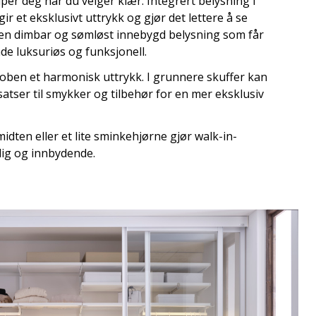
er deg når du velger klær. Integrert belysning i
gir et eksklusivt uttrykk og gjør det lettere å se
r en dimbar og sømløst innebygd belysning som får
åde luksuriøs og funksjonell.
roben et harmonisk uttrykk. I grunnere skuffer kan
tser til smykker og tilbehør for en mer eksklusiv
midten eller et lite sminkehjørne gjør walk-in-
ig og innbydende.