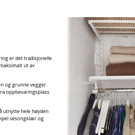
ing er det tradisjonelle
 maksimalt ut av
en og grunne vegger.
tra oppbevaringsplass
 å utnytte hele høyden
empel sesongklær og