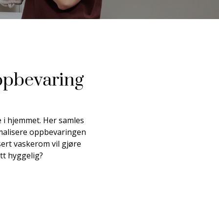
ppbevaring
 i hjemmet. Her samles
timalisere oppbevaringen
sert vaskerom vil gjøre
tt hyggelig?