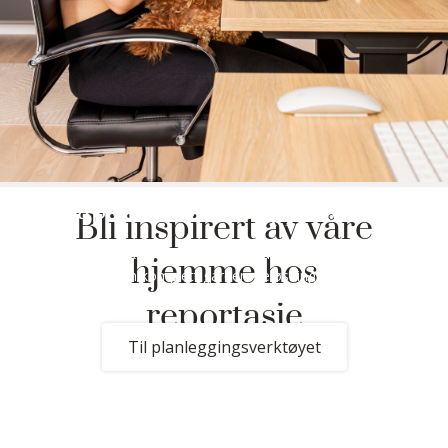
Skap din drømmeoppbevaring
Bli inspirert av våre
I vårt tegneverktøy kan du enkelt planlegge alt fra et åpent
hjemme hos
hyllesystem til en komplett garderobeløsning – komplett med
innredning og skyvedører.
reportasje
Til planleggingsverktøyet