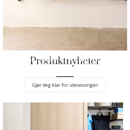
Skap plass til sommerens
Produktnyheter
prosjekter og familieliv
Gjør deg klar for utesesongen