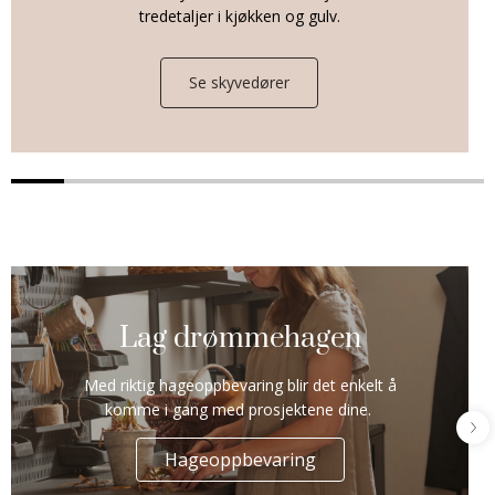
tredetaljer i kjøkken og gulv.
Se skyvedører
Lag drømmehagen
Med riktig hageoppbevaring blir det enkelt å
komme i gang med prosjektene dine.
Hageoppbevaring