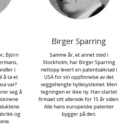
Birger Sparring
or, Björn
Samme år, et annet sted i
termans,
Stockholm, har Birger Sparring
andler i
nettopp levert en patentsøknad i
l å ta et
USA for sin oppfinnelse av det
va var?
veggehengte hyllesystemet. Men
ærer seg å
tegningen er ikke ny. Han startet
askinene
firmaet sitt allerede for 15 år siden.
oduktene.
Alle hans europeiske patenter
abrikk og
bygger på den.
tene.