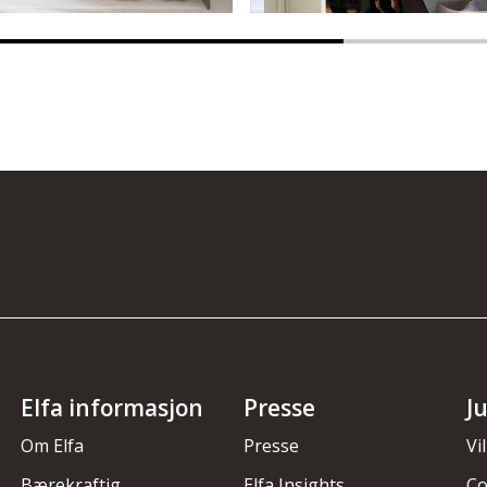
Elfa informasjon
Presse
J
Om Elfa
Presse
Vi
Bærekraftig
Elfa Insights
Co