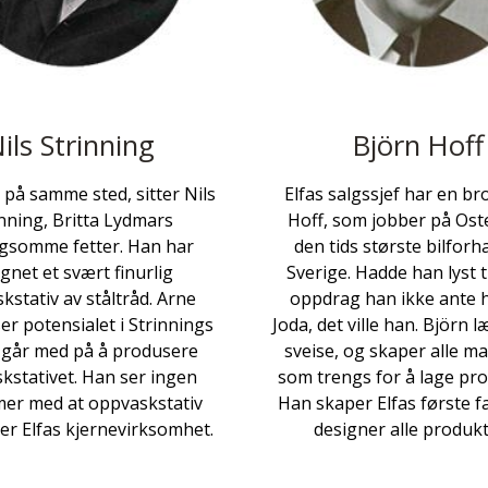
ils Strinning
Björn Hoff
 på samme sted, sitter Nils
Elfas salgssjef har en br
nning, Britta Lydmars
Hoff, som jobber på Os
gsomme fetter. Han har
den tids største bilforh
gnet et svært finurlig
Sverige. Hadde han lyst ti
kstativ av ståltråd. Arne
oppdrag han ikke ante h
er potensialet i Strinnings
Joda, det ville han. Björn l
g går med på å produsere
sveise, og skaper alle m
kstativet. Han ser ingen
som trengs for å lage pr
er med at oppvaskstativ
Han skaper Elfas første f
 er Elfas kjernevirksomhet.
designer alle produk