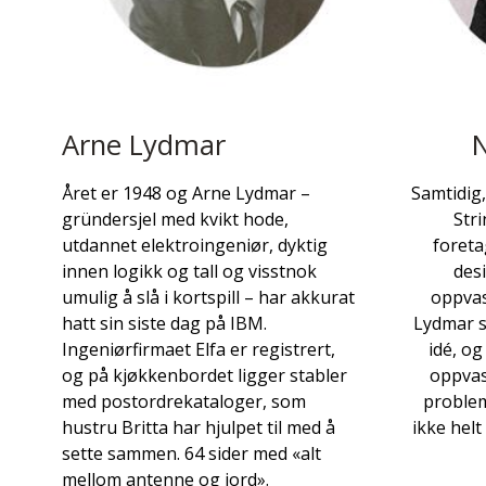
Arne Lydmar
N
Året er 1948 og Arne Lydmar –
Samtidig,
gründersjel med kvikt hode,
Stri
utdannet elektroingeniør, dyktig
foreta
innen logikk og tall og visstnok
desi
umulig å slå i kortspill – har akkurat
oppvas
hatt sin siste dag på IBM.
Lydmar s
Ingeniørfirmaet Elfa er registrert,
idé, o
og på kjøkkenbordet ligger stabler
oppvas
med postordrekataloger, som
problem
hustru Britta har hjulpet til med å
ikke helt
sette sammen. 64 sider med «alt
mellom antenne og jord».