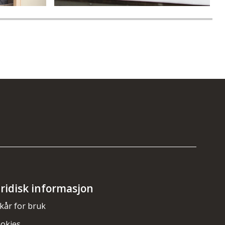
uridisk informasjon
lkår for bruk
okies