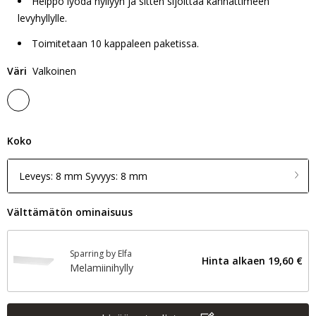
Helppo lyödä hyllyyn ja sitten sijoittaa kannattimeen
levyhyllylle.
Toimitetaan 10 kappaleen paketissa.
Väri
Valkoinen
Koko
Leveys: 8 mm Syvyys: 8 mm
Välttämätön ominaisuus
Sparring by Elfa
Hinta alkaen
19,60 €
Melamiinihylly