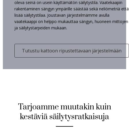
oleva seinä on usein käyttämätön säilytystila. Vaatekaapin
rakentaminen sängyn ympärille säästää sekä neliömetriä että
lisää säilytystilaa. Joustavan järjestelmämme avulla
vaatekaappi on helppo mukauttaa sängyn, huoneen mittojen
ja säilytystarpeiden mukaan.
Tutustu kattoon ripustettavaan järjestelmään
Tarjoamme muutakin kuin
kestäviä säilytysratkaisuja