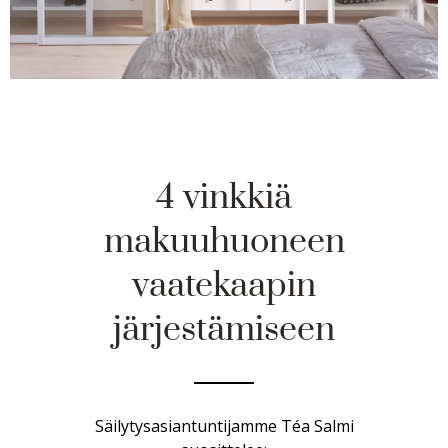
4 vinkkiä
makuuhuoneen
vaatekaapin
järjestämiseen
Säilytysasiantuntijamme Téa Salmi