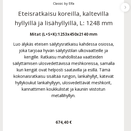
Classic by Elfa
Eteisratkaisu koreilla, kaltevilla
hyllyillä ja lisähyllyillä, L: 1248 mm
Mitat (L×S×K):
1253x450x2140 mm
Luo älykäs eteisen säilytysratkaisu kahdessa osiossa,
joka tarjoaa hyvän säilytystilan ulkovaatteille ja
kengille. Ratkaisu mahdollistaa vaatteiden
säilyttämisen ulosvedettävissä meshkoreissa, samalla
kun kengät ovat helposti saatavilla ja esillä. Tämä
kokonaisratkaisu sisältää rungon, lankahyllyt, kätevät
hyllykoukut lankahyllyyn, ulosvedettävät meshkorit,
kannattimen koukkulistat ja kauniin viistotun
metallihyllyn.
674,40 €