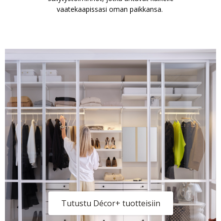
vaatekaapissasi oman paikkansa.
Tutustu Décor+ tuotteisiin