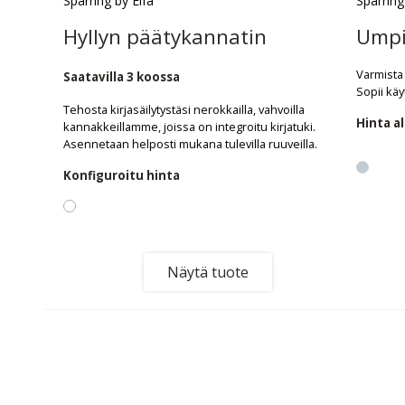
Sparring by Elfa
Sparring
Hyllyn päätykannatin
Umpi
Varmista 
Saatavilla 3 koossa
Sopii käyt
Tehosta kirjasäilytystäsi nerokkailla, vahvoilla
Hinta a
kannakkeillamme, joissa on integroitu kirjatuki.
Asennetaan helposti mukana tulevilla ruuveilla.
Konfiguroitu hinta
Näytä tuote