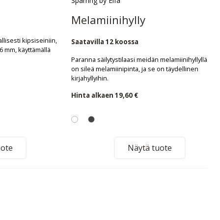
Sparring by Elfa
Melamiinihylly
lisesti kipsiseiniin,
Saatavilla 12 koossa
26 mm, käyttämällä
Paranna säilytystilaasi meidän melamiinihyllyllä. Sii
on sileä melamiinipinta, ja se on täydellinen
kirjahyllyihin.
Hinta alkaen
19,60 €
uote
Näytä tuote