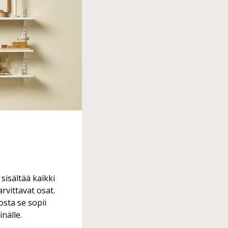
sisältää kaikki
arvittavat osat.
sta se sopii
inälle.