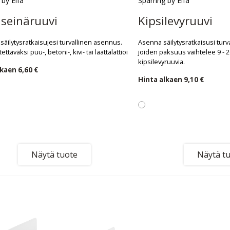
 by Elfa
Sparring by Elfa
seinäruuvi
Kipsilevyruuvi
säilytysratkaisujesi turvallinen asennus.
Asenna säilytysratkaisusi turval
ettäväksi puu-, betoni-, kivi- tai laattalattioilla.
joiden paksuus vaihtelee 9 - 
kipsilevyruuvia.
lkaen
6,60 €
Hinta alkaen
9,10 €
Näytä tuote
Näytä t