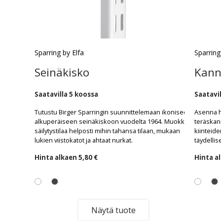
Sparring by Elfa
Sparring
Seinäkisko
Kanna
Saatavilla 5 koossa
Saatavil
Tutustu Birger Sparringin suunnittelemaan ikoniseen
Asenna hy
alkuperäiseen seinäkiskoon vuodelta 1964. Muokkaa
teräskan
säilytystilaa helposti mihin tahansa tilaan, mukaan
kiinteide
lukien viistokatot ja ahtaat nurkat.
täydellis
Hinta alkaen
5,80 €
Hinta a
Näytä tuote