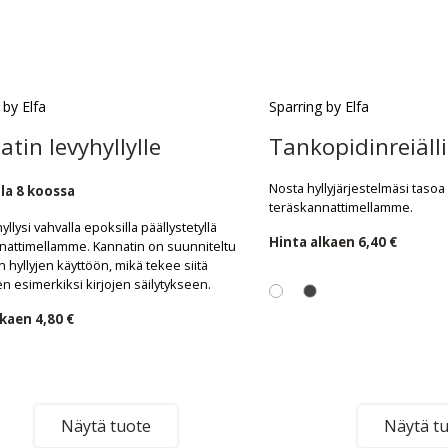
 by Elfa
Sparring by Elfa
tin levyhyllylle
Tankopidinreiäll
Nosta hyllyjärjestelmäsi tasoa
la 8 koossa
teräskannattimellamme.
llysi vahvalla epoksilla päällystetyllä
Hinta alkaen
6,40 €
nattimellamme. Kannatin on suunniteltu
n hyllyjen käyttöön, mikä tekee siitä
en esimerkiksi kirjojen säilytykseen.
lkaen
4,80 €
Näytä tuote
Näytä t