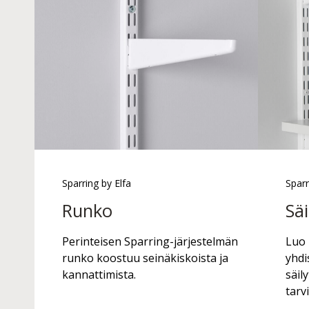
Sparring by Elfa
Sparr
Runko
Sä
Perinteisen Sparring-järjestelmän
Luo 
runko koostuu seinäkiskoista ja
yhdi
kannattimista.
säil
tarv