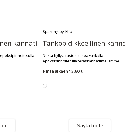
Sparring by Elfa
inen kannatin
Tankopidikkeellinen kannati
 epoksipinnoitetulla
Nosta hyllyvarastosi tasoa vankalla
epoksipinnoitetulla teräskannattimellamme.
Hinta alkaen
15,60 €
uote
Näytä tuote