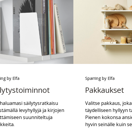
ing by Elfa
Sparring by Elfa
ilytystoiminnot
Pakkaukset
haluamasi säilytysratkaisu
Valitse pakkaus, joka 
stämällä levyhyllyjä ja kirjojen
täydelliseen hyllyyn t
yttämiseen suunniteltuja
Pienen kokonsa ansio
ikkeita.
hyvin seinälle kuin se