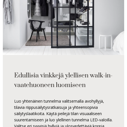
Edullisia vinkkejä ylellisen walk-in-
vaatehuoneen luomiseen
Luo yhtenäinen tunnelma valitsemalla avohyllyjä,
tilavia riippusäilytysratkaisuja ja yhteensopivia
säilytyslaatikoita. Käytä peilejä tilan visuaaliseen
suurentamiseen ja luo ylellinen tunnelma LED-valoilla.
Valitse eri syvyisiä hyllyjä ja ulosvedettäviä koreja,