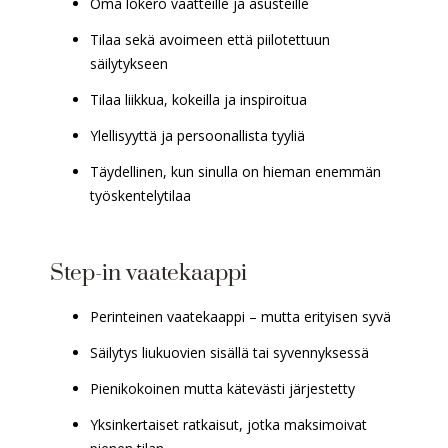
Oma lokero vaatteille ja asusteille
Tilaa sekä avoimeen että piilotettuun
säilytykseen
Tilaa liikkua, kokeilla ja inspiroitua
Ylellisyyttä ja persoonallista tyyliä
Täydellinen, kun sinulla on hieman enemmän
työskentelytilaa
Step-in vaatekaappi
Perinteinen vaatekaappi – mutta erityisen syvä
Säilytys liukuovien sisällä tai syvennyksessä
Pienikokoinen mutta kätevästi järjestetty
Yksinkertaiset ratkaisut, jotka maksimoivat