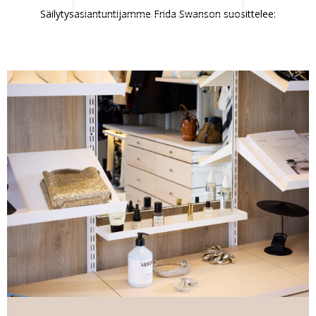
Säilytysasiantuntijamme
Frida Swanson
suosittelee: