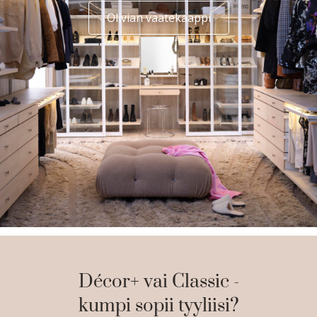
Olivian vaatekaappi
Décor+ vai Classic -
kumpi sopii tyyliisi?