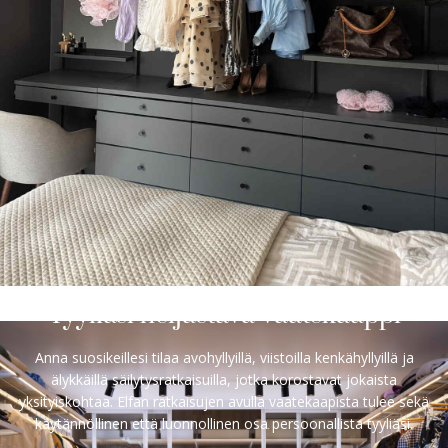
Tyyliäsi heijastava vaatekaappi
Anna suosikeillesi tilaa avohyllyillä, viistoilla kenkähyllyillä ja
älykkäillä säilytysratkaisuilla, jotka korostavat jokaista
yksityiskohtaa. Elfan ratkaisujen avulla vaatekaapista tulee sekä
käytännöllinen että luonnollinen osa persoonallista tyyliäsi.