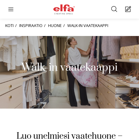
KOTI
INSPIRAATIO
HUONE
WALK-IN VAATEKAAPPI
Walk-in vaatekaappi
Luo unelmiesi vaatehuone –