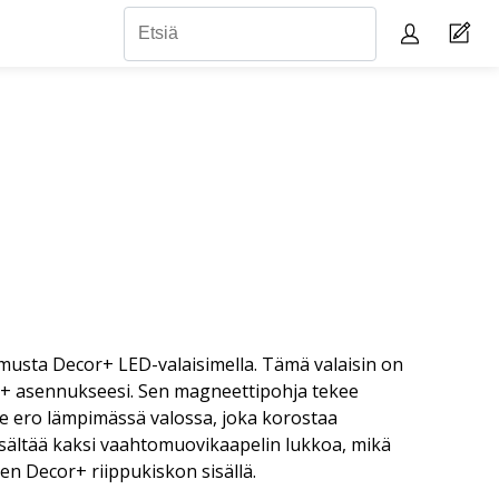
usta Decor+ LED-valaisimella. Tämä valaisin on
r+ asennukseesi. Sen magneettipohja tekee
e ero lämpimässä valossa, joka korostaa
isältää kaksi vaahtomuovikaapelin lukkoa, mikä
en Decor+ riippukiskon sisällä.