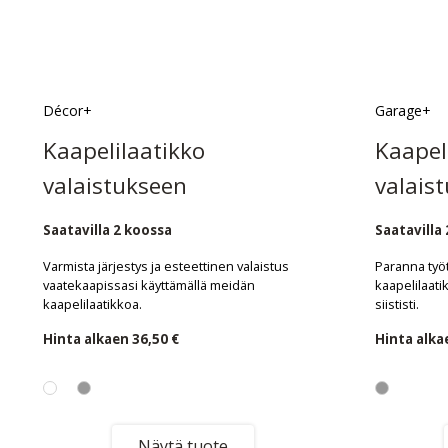
Décor+
Garage+
Kaapelilaatikko
Kaapel
valaistukseen
valais
Saatavilla 2 koossa
Saatavilla
Varmista järjestys ja esteettinen valaistus
Paranna työti
vaatekaapissasi käyttämällä meidän
kaapelilaati
kaapelilaatikkoa.
siististi.
Hinta alkaen
36,50 €
Hinta alk
Näytä tuote