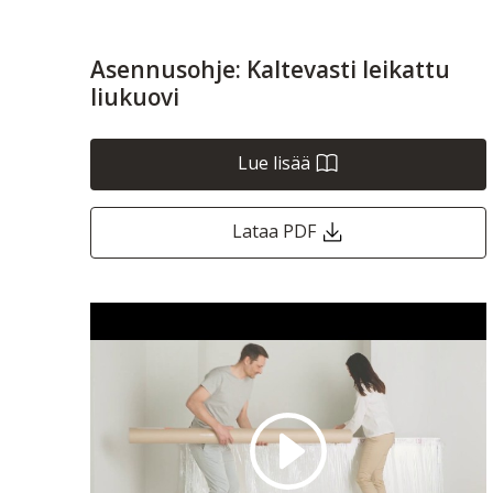
Asennusohje: Kaltevasti leikattu
liukuovi
Lue lisää
Lataa PDF