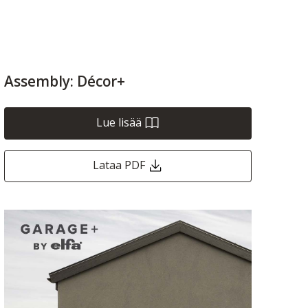
Assembly: Décor+
Lue lisää
Lataa PDF