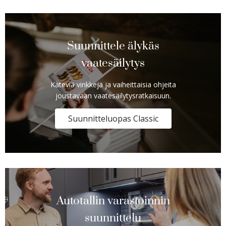
Suunnittele älykäs
vaatesäilytys
Käteviä vinkkejä ja vaiheittaisia ohjeita
joustavaan vaatesäilytysratkaisuun.
Suunnitteluopas Classic
Autotallin varastoinnin
suunnittelu