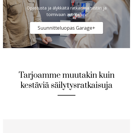
Opastusta ja älykkäitä ratkaisuja siistiin ja
toimivaan autotalliin.
Suunnitteluopas Garage+
Tarjoamme muutakin kuin
kestäviä säilytysratkaisuja