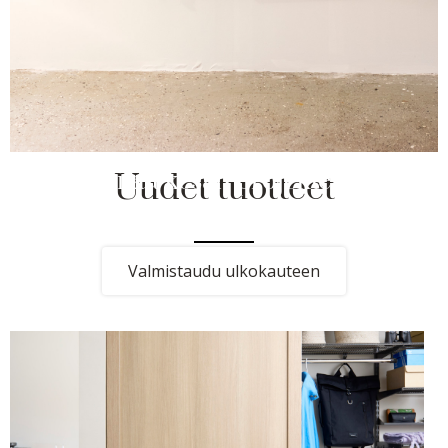
Luo tilaa kesän projekteille ja
Uudet tuotteet
perhe-elämälle
Valmistaudu ulkokauteen