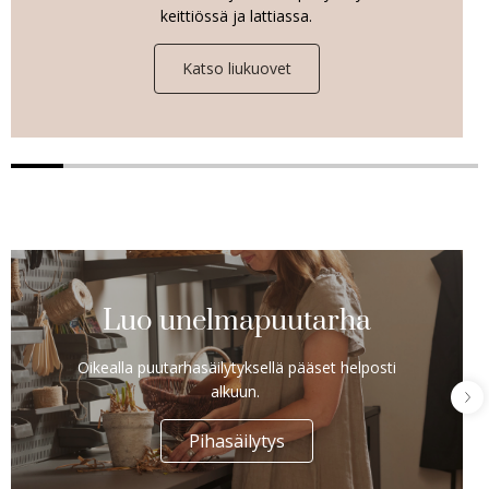
keittiössä ja lattiassa.
Katso liukuovet
Luo unelmapuutarha
Oikealla puutarhasäilytyksellä pääset helposti
alkuun.
Pihasäilytys