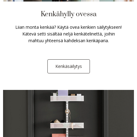
Kenkähylly ovessa
Liian monta kenkää? Käytä ovea kenkien säilytykseen!
Kätevä setti sisältää neljä kenkätelinettä, joihin
mahtuu yhteensä kahdeksan kenkäparia.
Kenkäsäilytys