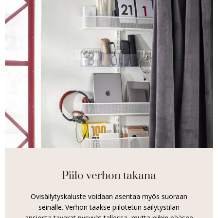
Piilo verhon takana
Ovisäilytyskaluste voidaan asentaa myös suoraan
seinälle. Verhon taakse piilotetun säilytystilan
ansiosta tavarat pysyvät tallessa, mutta niihin pääsee