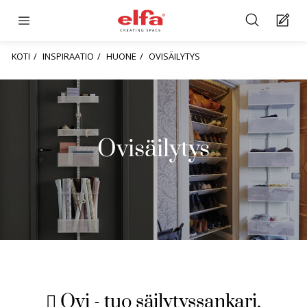
KOTI
INSPIRAATIO
HUONE
OVISÄILYTYS
Ovisäilytys
 Ovi - tuo säilytyssankari,