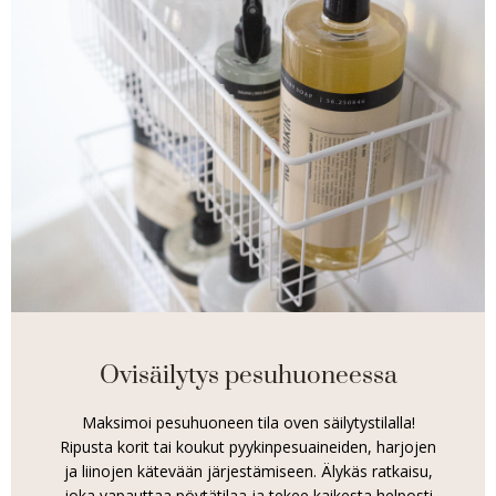
Ovisäilytys pesuhuoneessa
Maksimoi pesuhuoneen tila oven säilytystilalla!
Ripusta korit tai koukut pyykinpesuaineiden, harjojen
ja liinojen kätevään järjestämiseen. Älykäs ratkaisu,
joka vapauttaa pöytätilaa ja tekee kaikesta helposti