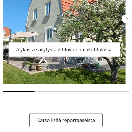
Älykästä säilytystä 20-luvun omakotitalossa
Katso lisää reportaaseista