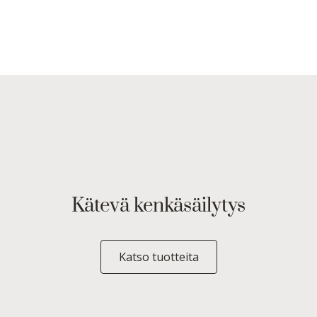
Kätevä kenkäsäilytys
Katso tuotteita