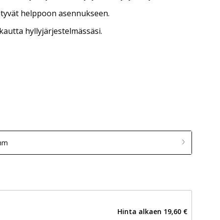
ltyvät helppoon asennukseen.
autta hyllyjärjestelmässäsi.
 mm
Hinta alkaen
19,60 €