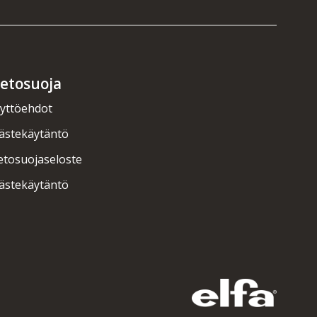
ietosuoja
yttöehdot
ästekäytäntö
etosuojaseloste
ästekäytäntö