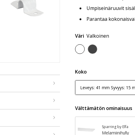
Umpiseinäruuvit sisä
Parantaa kokonaisvak
Väri
Valkoinen
Koko
Leveys: 41 mm Syvyys: 15
Välttämätön ominaisuus
Sparring by Elfa
Melamiinihylly