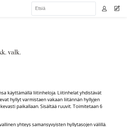
. valk.
insa käyttämällä liitinheloja. Liitinhelat yhdistävät
vat hyllyt varmistaen vakaan liitännän hyllyjen
tukevasti paikallaan. Sisältää ruuvit. Toimitetaan 6
vallinen yhteys samansyvyisten hyllytasojen välillä.