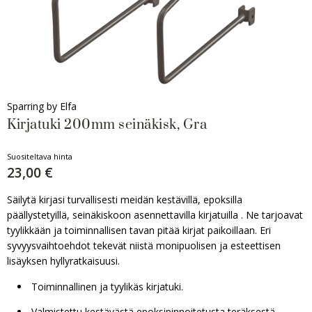
Sparring by Elfa
Kirjatuki 200mm seinäkisk, Gra
Suositeltava hinta
23,00 €
Säilytä kirjasi turvallisesti meidän kestävillä, epoksilla
päällystetyillä, seinäkiskoon asennettavilla kirjatuilla . Ne tarjoavat
tyylikkään ja toiminnallisen tavan pitää kirjat paikoillaan. Eri
syvyysvaihtoehdot tekevät niistä monipuolisen ja esteettisen
lisäyksen hyllyratkaisuusi.
Toiminnallinen ja tyylikäs kirjatuki.
Valmistettu kestävästä epoksipinnoitetusta teräksestä.