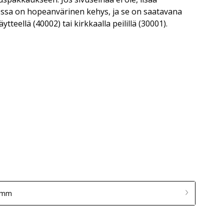
vessa on hopeanvärinen kehys, ja se on saatavana
ytteellä (40002) tai kirkkaalla peilillä (30001).
9 mm