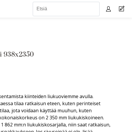
li 938x2350
kentamista kiinteiden liukuoviemme avulla.
taessa tilaa ratkaisun eteen, kuten perinteiset
tilaa, jota voidaan käyttää muuhun, kuten
 kokonaiskorkeus on 2 350 mm liukukiskoineen.
 1 862 mm:n liukukiskosarjalla, niin saat ratkaisun,
uspakkaukseen. Jos sivuseinää ei ole, lisää