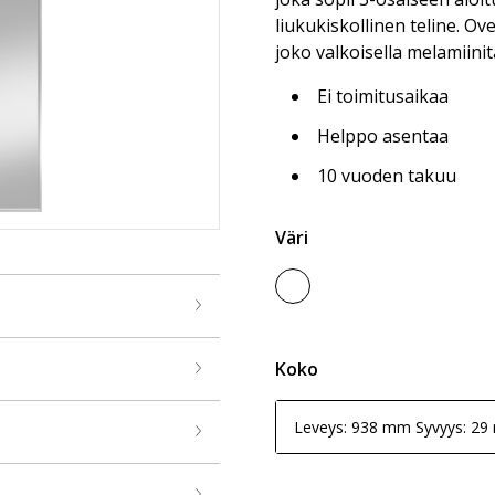
liukukiskollinen teline. O
joko valkoisella melamiinitä
Ei toimitusaikaa
Helppo asentaa
10 vuoden takuu
Väri
Koko
Leveys: 938 mm Syvyys: 2