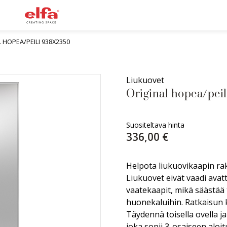
 HOPEA/PEILI 938X2350
Liukuovet
Original hopea/pei
Suositeltava hinta
336,00 €
Helpota liukuovikaapin ra
Liukuovet eivät vaadi avat
vaatekaapit, mikä säästää 
huonekaluihin. Ratkaisun
Täydennä toisella ovella ja
joka sopii 3-osaiseen aloit