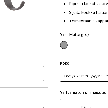
Ripusta laukut ja tarv
Sijoita koukku haluam
Toimitetaan 3 kappa
Väri
Matte grey
Koko
Leveys: 23 mm Syvyys: 30
Välttämätön ominaisuus
Décor+