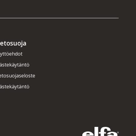
ietosuoja
yttöehdot
ästekäytäntö
etosuojaseloste
ästekäytäntö