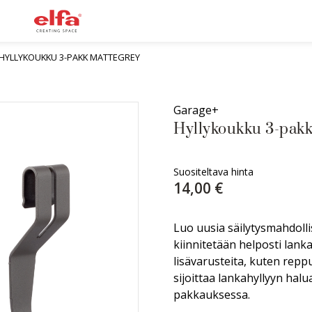
HYLLYKOUKKU 3-PAKK MATTEGREY
Garage+
Hyllykoukku 3-pakk
Suositeltava hinta
14,00 €
Luo uusia säilytysmahdoll
kiinnitetään helposti lankah
lisävarusteita, kuten rep
sijoittaa lankahyllyyn ha
pakkauksessa.