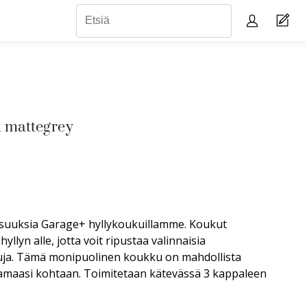
 mattegrey
isuuksia Garage+ hyllykoukuillamme. Koukut
yllyn alle, jotta voit ripustaa valinnaisia
puja. Tämä monipuolinen koukku on mahdollista
luamaasi kohtaan. Toimitetaan kätevässä 3 kappaleen