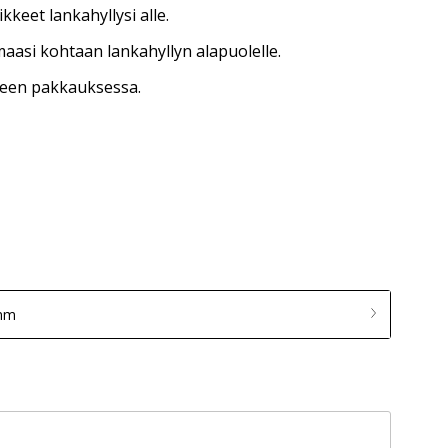
ikkeet lankahyllysi alle.
aasi kohtaan lankahyllyn alapuolelle.
leen pakkauksessa.
 mm