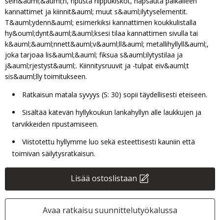
sein&auml;&auml;n, ripusta riippukiskot, napsauta paikalleen
kannattimet ja kiinnit&auml; muut s&auml;ilytyselementit.
T&auml;ydenn&auml; esimerkiksi kannattimen koukkulistalla
hy&ouml;dynt&auml;&auml;ksesi tilaa kannattimen sivulla tai
k&auml;&auml;nnett&auml;v&auml;ll&auml; metallihyllyll&auml;,
joka tarjoaa lis&auml;&auml; fiksua s&auml;ilytystilaa ja
j&auml;rjestyst&auml;. Kiinnitysruuvit ja -tulpat eiv&auml;t
sis&auml;lly toimitukseen.
Ratkaisun matala syvyys (S: 30) sopii täydellisesti eteiseen.
Sisältää kätevän hyllykoukun lankahyllyn alle laukkujen ja
tarvikkeiden ripustamiseen.
Viistotettu hyllymme luo sekä esteettisesti kauniin että
toimivan säilytysratkaisun.
Lisää ostoslistaan
Avaa ratkaisu suunnittelutyökalussa