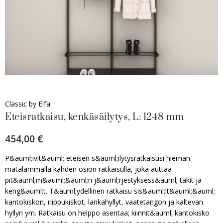
Classic by Elfa
Eteisratkaisu, kenkäsäilytys, L: 1248 mm
454,00 €
P&auml;ivit&auml; eteisen s&auml;ilytysratkaisusi hieman
matalammalla kahden osion ratkaisulla, joka auttaa
pit&auml;m&auml;&auml;n j&auml;rjestyksess&auml; takit ja
keng&auml;t. T&auml;ydellinen ratkaisu sis&auml;lt&auml;&auml;
kantokiskon, riippukiskot, lankahyllyt, vaatetangon ja kaltevan
hyllyn ym. Ratkaisu on helppo asentaa; kiinnit&auml; kantokisko