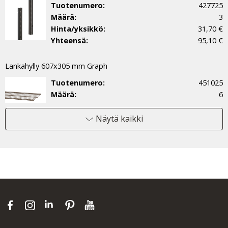
Tuotenumero:
427725
Määrä:
3
Hinta/yksikkö:
31,70 €
Yhteensä:
95,10 €
Lankahylly 607x305 mm Graph
Tuotenumero:
451025
Määrä:
6
Hinta/yksikkö:
19,20 €
Yhteensä:
115,20 €
Näytä kaikki
Kalteva teräshylly 60 Graph
Tuotenumero:
454525
Määrä:
2
Hinta/yksikkö:
50,50 €
Yhteensä:
101,00 €
Yleiskoukku, 3 kpl, Graph