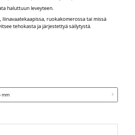
ata haluttuun leveyteen.
ä, liinavaatekaapissa, ruokakomerossa tai missä
itsee tehokasta ja järjestettyä säilytystä.
05 mm