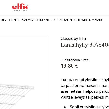
PUKISKOLLINEN - SÄILYTYSTOIMINNOT
LANKAHYLLY 607X405 MM VALK.
Classic by Elfa
Lankahylly 607x40
Suositeltava hinta
19,80 €
Luo parempi yleisilme käyt
tarjoaa erinomaisen ilmanki
asennetaan helposti paikoi
Valitse leveys tarpeidesi 
Sopii erityisiin säily