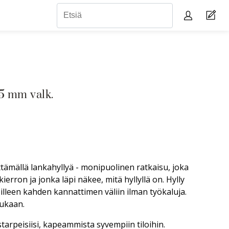
5 mm valk.
tämällä lankahyllyä - monipuolinen ratkaisu, joka
erron ja jonka läpi näkee, mitä hyllyllä on. Hylly
lleen kahden kannattimen väliin ilman työkaluja.
mukaan.
tystarpeisiisi, kapeammista syvempiin tiloihin.