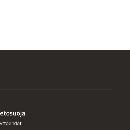
ietosuoja
yttöehdot