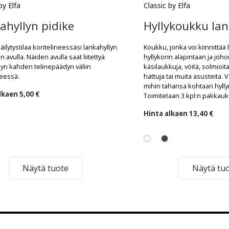
by Elfa
Classic by Elfa
ahyllyn pidike
Hyllykoukku lan
äilytystilaa koritelineessäsi lankahyllyn
Koukku, jonka voi kiinnittää 
 avulla. Näiden avulla saat liitettyä
hyllykorin alapintaan ja joho
lyn kahden telinepäädyn väliin
käsilaukkuja, vöitä, solmioita
neessä.
hattuja tai muita asusteita.
mihin tahansa kohtaan hylly
alkaen
5,00 €
Toimitetaan 3 kpl:n pakkau
Hinta alkaen
13,40 €
Näytä tuote
Näytä tu