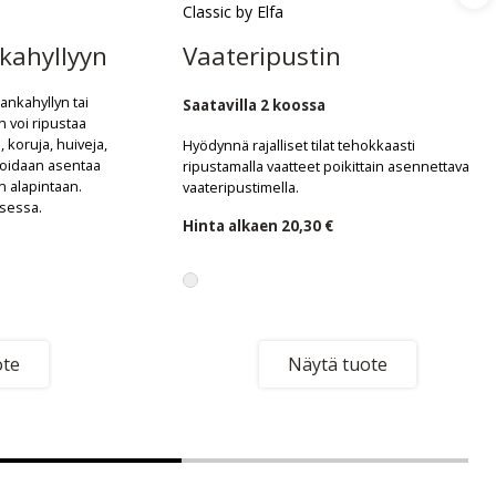
Classic by Elfa
kahyllyyn
Vaateripustin
lankahyllyn tai
Saatavilla 2 koossa
n voi ripustaa
, koruja, huiveja,
Hyödynnä rajalliset tilat tehokkaasti
 Voidaan asentaa
ripustamalla vaatteet poikittain asennettavalla
n alapintaan.
vaateripustimella.
ksessa.
Hinta alkaen
20,30 €
ote
Näytä tuote