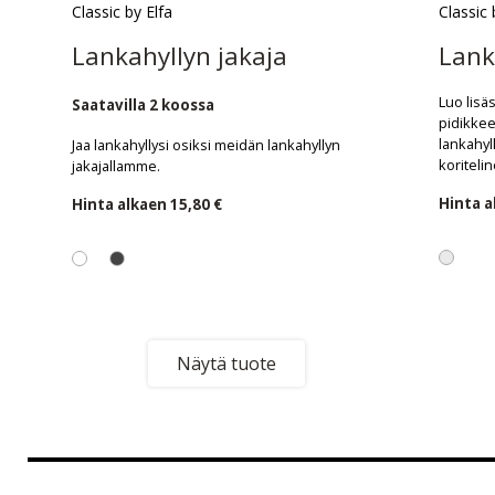
Classic by Elfa
Classic 
Lankahyllyn jakaja
Lank
Luo lisäs
Saatavilla 2 koossa
pidikkeen
lankahyl
Jaa lankahyllysi osiksi meidän lankahyllyn
koriteli
jakajallamme.
Hinta 
Hinta alkaen
15,80 €
Näytä tuote