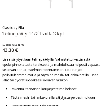
Classic by Elfa
Telinepääty 44/54 valk. 2 kpl
Suositeltava hinta
43,30 €
Lisää säilytystilaasi telinepäädyillä. Valmistettu kestävästä
epoksipinnoitetusta teräksestä ja mahdollistaa helposti vapaasti
seisovan korijärjestelmän rakentamisen. Liitä rungot
poikkitukiemme avulla ja täytä ne mesh- tai lankakoreilla. Lisää
jalat tai pyörät luodaksesi liikkuvan yksikön.
Rakenna itsenäinen korijärjestelmä helposti.
Täytä mesh- tai lankakoreilla säilytystarpeidesi mukaan.
Lisää telinejalat tai telinepyörät.