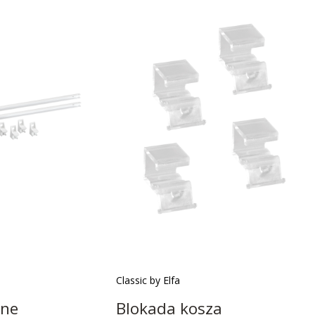
Classic by Elfa
lne
Blokada kosza