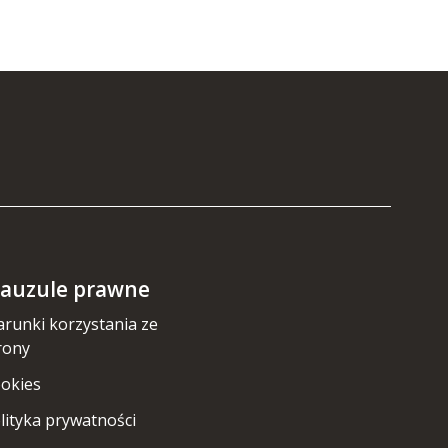
lauzule prawne
runki korzystania ze
rony
okies
lityka prywatności