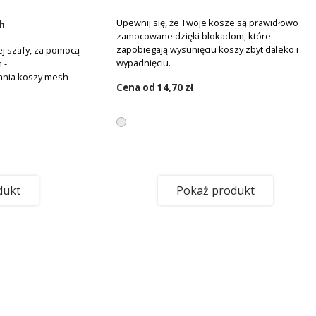
Upewnij się, że Twoje kosze są prawidłowo
h
zamocowane dzięki blokadom, które
zapobiegają wysunięciu koszy zbyt daleko i ich
j szafy, za pomocą
wypadnięciu.
 -
ania koszy mesh
Cena od
14,70 zł
dukt
Pokaż produkt