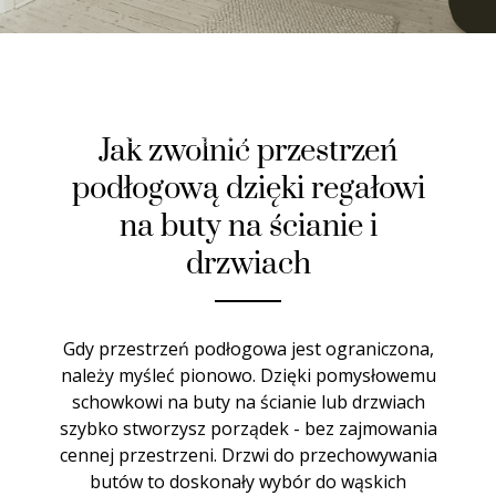
Ładne półki na buty
Półki metalowe pochylone mają wiele zastosowań. Doskonale
sprawdzają się jako półki na buty.
Jak zwolnić przestrzeń
podłogową dzięki regałowi
na buty na ścianie i
drzwiach
Gdy przestrzeń podłogowa jest ograniczona,
należy myśleć pionowo. Dzięki pomysłowemu
schowkowi na buty na ścianie lub drzwiach
szybko stworzysz porządek - bez zajmowania
cennej przestrzeni. Drzwi do przechowywania
butów to doskonały wybór do wąskich