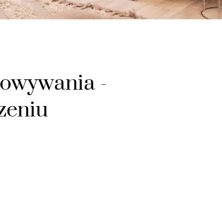
howywania -
zeniu