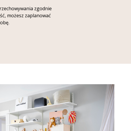
 przechowywania zgodnie
puść, możesz zaplanować
obę.