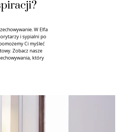
piracji?
przechowywanie. W Elfa
orytarzy i sypialni po
ń, pomożemy Ci myśleć
atowy. Zobacz nasze
rzechowywania, który