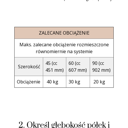
ZALECANE OBCIĄŻENIE
Maks. zalecane obciążenie rozmieszczone
równomiernie na systemie
45 (cc
60 (cc
90 (cc
Szerokość
451 mm)
607 mm)
902 mm)
Obciążenie
40 kg
30 kg
20 kg
2. Określ głębokość półek i