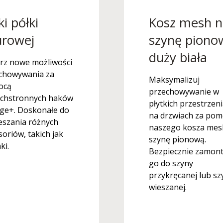
i półki
Kosz mesh n
urowej
szynę piono
duży biała
rz nowe możliwości
chowywania za
Maksymalizuj
ocą
przechowywanie w
chstronnych haków
płytkich przestrzeni
ge+. Doskonałe do
na drzwiach za po
eszania różnych
naszego kosza mes
soriów, takich jak
szynę pionową.
ki.
Bezpiecznie zamont
go do szyny
przykręcanej lub sz
wieszanej.