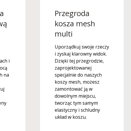
a
Przegroda
wą
kosza mesh
multi
Uporządkuj swoje rzeczy
i zyskaj klarowny widok.
ach i
Dzięki tej przegrodzie,
mocą
zaprojektowanej
h na
specjalnie do naszych
koszy mesh, możesz
uj
zamontować ją w
dowolnym miejscu,
yny
tworząc tym samym
elastyczny i schludny
układ w koszu.