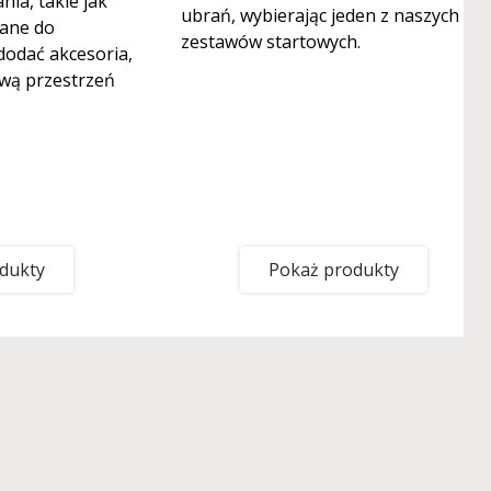
ia, takie jak
ubrań, wybierając jeden z naszych
nane do
zestawów startowych.
odać akcesoria,
wą przestrzeń
dukty
Pokaż produkty