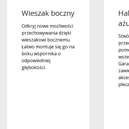
Wieszak boczny
Hak
aż
Odkryj nowe możliwości
przechowywania dzięki
Stwó
wieszakowi bocznemu.
prze
Łatwo montuje się go na
pom
boku wspornika o
wsze
odpowiedniej
Gara
głębokości.
zawi
akce
pleca