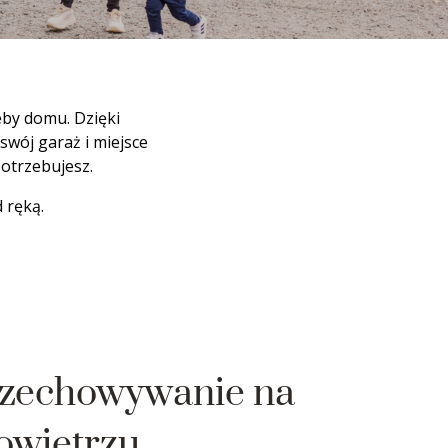
eby domu. Dzięki
wój garaż i miejsce
otrzebujesz.
 ręką.
zechowywanie na
owietrzu