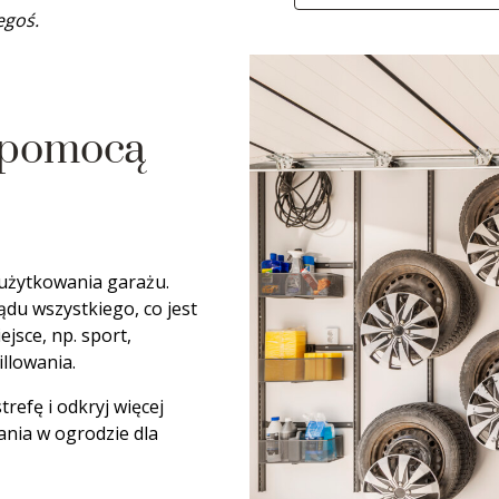
egoś.
a pomocą
 użytkowania garażu.
ądu wszystkiego, co jest
jsce, np. sport,
llowania.
refę i odkryj więcej
nia w ogrodzie dla