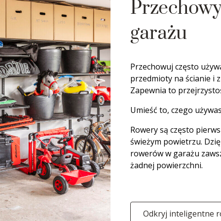
Przechowy
garażu
Przechowuj często używa
przedmioty na ścianie i 
Zapewnia to przejrzysto
Umieść to, czego używasz
Rowery są często pierws
świeżym powietrzu. Dzi
rowerów w garażu zawsze
żadnej powierzchni.
Odkryj inteligentne