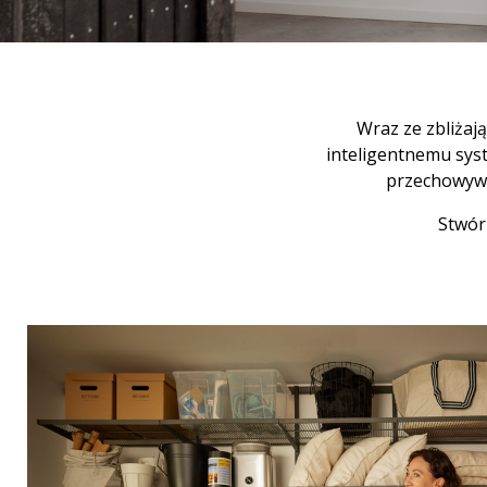
Wraz ze zbliżaj
inteligentnemu sys
przechowywa
Stwór