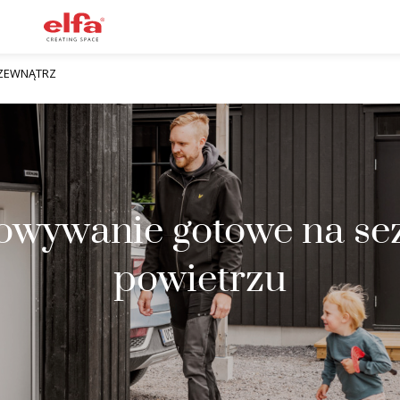
 ZEWNĄTRZ
howywanie gotowe na se
powietrzu