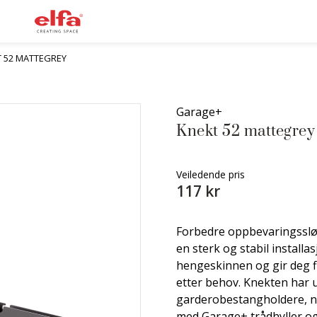
T 52 MATTEGREY
Garage+
Knekt 52 mattegrey
Veiledende pris
117 kr
Forbedre oppbevaringssløs
en sterk og stabil install
hengeskinnen og gir deg fl
etter behov. Knekten har 
garderobestangholdere, noe
med Garage+ trådhyller og