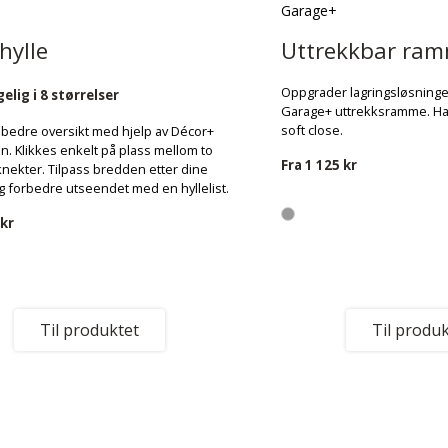
Garage+
hylle
Uttrekkbar ra
Oppgrader lagringsløsning
elig i 8 størrelser
Garage+ uttrekksramme. Har 
soft close.
bedre oversikt med hjelp av Décor+
en. Klikkes enkelt på plass mellom to
Fra
1 125 kr
nekter. Tilpass bredden etter dine
 forbedre utseendet med en hyllelist.
 kr
Til produktet
Til produk