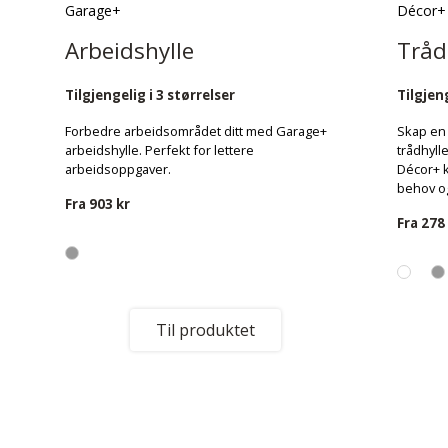
Garage+
Décor+
Arbeidshylle
Tråd
Tilgjengelig i 3 størrelser
Tilgjeng
Forbedre arbeidsområdet ditt med Garage+
Skap en 
arbeidshylle. Perfekt for lettere
trådhyll
arbeidsoppgaver.
Décor+ k
behov og
Fra
903 kr
Fra
278
Til produktet