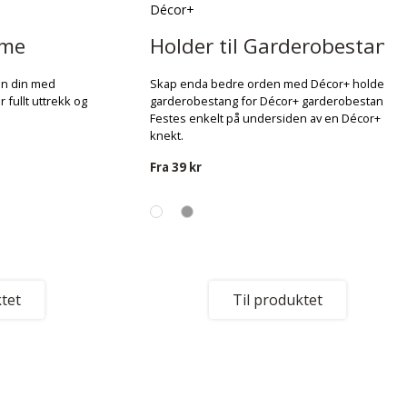
Décor+
mme
Holder til Garderobestang
en din med
Skap enda bedre orden med Décor+ holder til
fullt uttrekk og
garderobestang for Décor+ garderobestang.
Festes enkelt på undersiden av en Décor+
knekt.
Fra
39 kr
tet
Til produktet