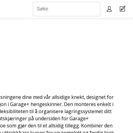
ningene dine med vår allsidige knekt, designet for
asjon i Garage+ hengeskinner. Den monteres enkelt i
eksibiliteten til å organisere lagringssystemet ditt
utskjæringer på undersiden for Garage+
 som gjør den til et allsidig tillegg. Kombiner den
 uttrekkbare kurver for en komplett og ferdig look.