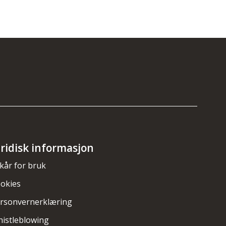
uridisk informasjon
lkår for bruk
okies
rsonvernerklæring
istleblowing