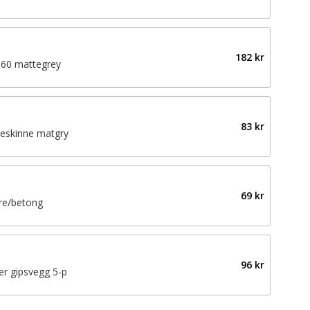
182 kr
 60 mattegrey
83 kr
geskinne matgry
69 kr
tre/betong
96 kr
er gipsvegg 5-p