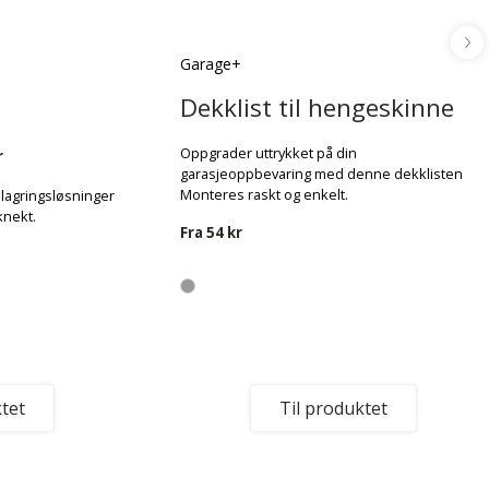
Garage+
Dekklist til hengeskinne
Oppgrader uttrykket på din
r
garasjeoppbevaring med denne dekklisten.
Monteres raskt og enkelt.
 lagringsløsninger
knekt.
Fra
54 kr
tet
Til produktet