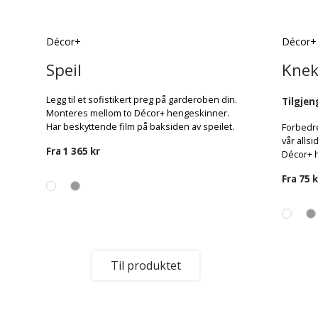
Décor+
Décor+
Speil
Knek
Legg til et sofistikert preg på garderoben din.
Tilgjeng
Monteres mellom to Décor+ hengeskinner.
Har beskyttende film på baksiden av speilet.
Forbedr
vår allsi
Fra
1 365 kr
Décor+ 
Fra
75 k
Til produktet