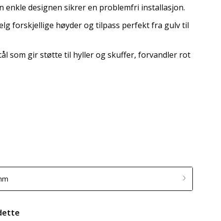
en enkle designen sikrer en problemfri installasjon.
lg forskjellige høyder og tilpass perfekt fra gulv til
tål som gir støtte til hyller og skuffer, forvandler rot
 mm
dette