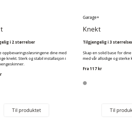
Garage+
t
Knekt
elig i 2 størrelser
Tilgjengelig i 3 størrelse
e oppbevaringssløsningene dine med
Skap en solid base for dine
dige knekt. Sterk og stabil installasjon i
med vår allsidige og sterke 
hengeskinner.
Fra
117 kr
r
Til produktet
Til produk