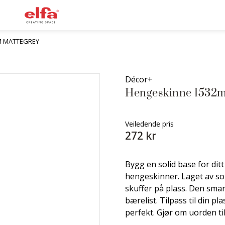
M MATTEGREY
Décor+
Hengeskinne 1532
Veiledende pris
272 kr
Bygg en solid base for di
hengeskinner. Laget av soli
skuffer på plass. Den sma
bærelist. Tilpass til din p
perfekt. Gjør om uorden ti