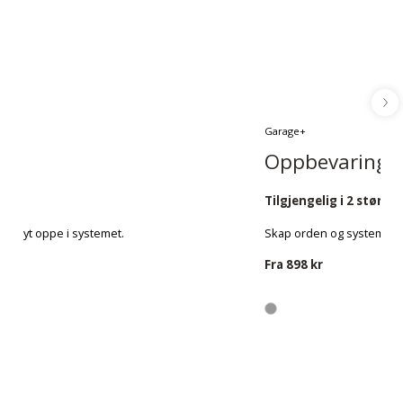
Décor+
Garage+
Speil
Oppbevaringst
Legg til et sofistikert preg på garderoben din.
Tilgjengelig i 2 størrel
Monteres mellom to Décor+ hengeskinner. Har
beskyttende film på baksiden av speilet.
al høyt oppe i systemet.
Skap orden og system med
Fra
1 365 kr
Fra
898 kr