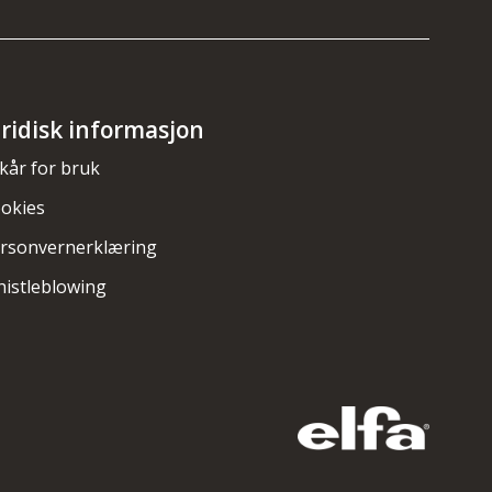
uridisk informasjon
lkår for bruk
okies
rsonvernerklæring
istleblowing