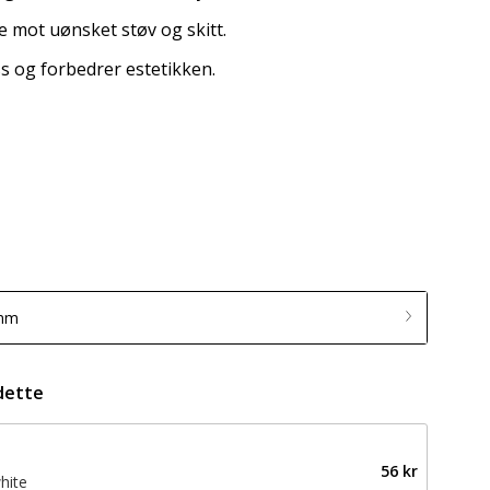
 mot uønsket støv og skitt.
ss og forbedrer estetikken.
 mm
dette
56 kr
hite