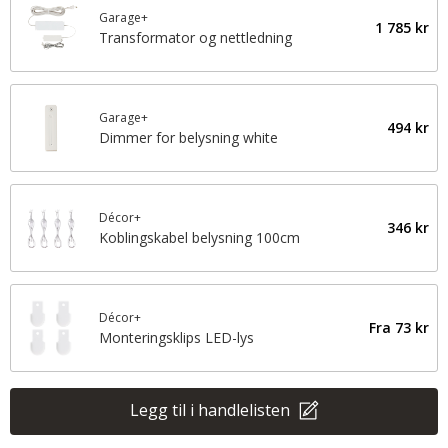
Garage+
1 785 kr
Transformator og nettledning
Garage+
494 kr
Dimmer for belysning white
Décor+
346 kr
Koblingskabel belysning 100cm
Décor+
Fra
73 kr
Monteringsklips LED-lys
Legg til i handlelisten