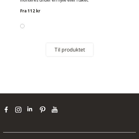
monteres under en hylle eller i taket.
Fra
112 kr
Til produktet