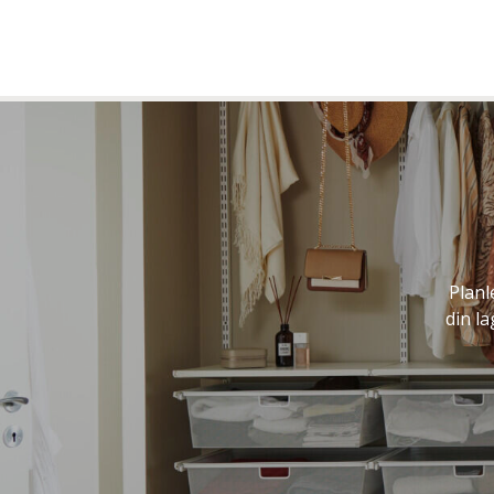
Planl
din l