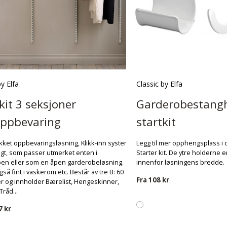
by Elfa
Classic by Elfa
kit 3 seksjoner
Garderobestangh
oppbevaring
startkit
kket oppbevaringsløsning, Klikk-inn system
Legg til mer opphengsplass i d
t, som passer utmerket enten i
Starter kit. De ytre holderne 
en eller som en åpen garderobeløsning.
innenfor løsningens bredde.
så fint i vaskerom etc. Består av tre B: 60
Fra
108 kr
r og innholder Bærelist, Hengeskinner,
Tråd...
7 kr