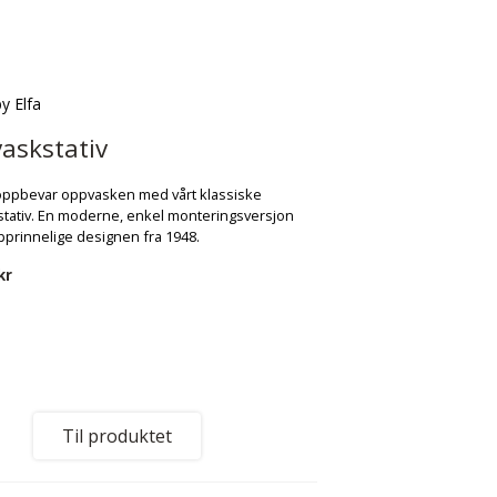
by Elfa
askstativ
oppbevar oppvasken med vårt klassiske
tativ. En moderne, enkel monteringsversjon
pprinnelige designen fra 1948.
kr
Til produktet