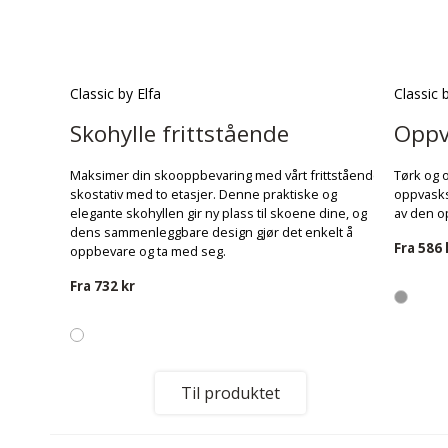
Classic by Elfa
Classic 
Skohylle frittstående
Oppv
Maksimer din skooppbevaring med vårt frittstående
Tørk og 
skostativ med to etasjer. Denne praktiske og
oppvasks
elegante skohyllen gir ny plass til skoene dine, og
av den o
dens sammenleggbare design gjør det enkelt å
Fra
586 
oppbevare og ta med seg.
Fra
732 kr
Til produktet