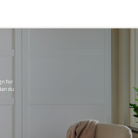
gn for
dan du