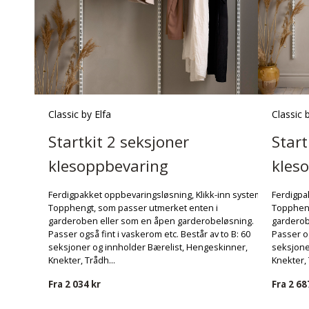
Classic by Elfa
Classic 
Startkit 2 seksjoner
Start
klesoppbevaring
kles
Ferdigpakket oppbevaringsløsning, Klikk-inn system
Ferdigpa
Topphengt, som passer utmerket enten i
Toppheng
garderoben eller som en åpen garderobeløsning.
garderob
Passer også fint i vaskerom etc. Består av to B: 60
Passer og
seksjoner og innholder Bærelist, Hengeskinner,
seksjone
Knekter, Trådh...
Knekter, 
Fra
2 034 kr
Fra
2 68