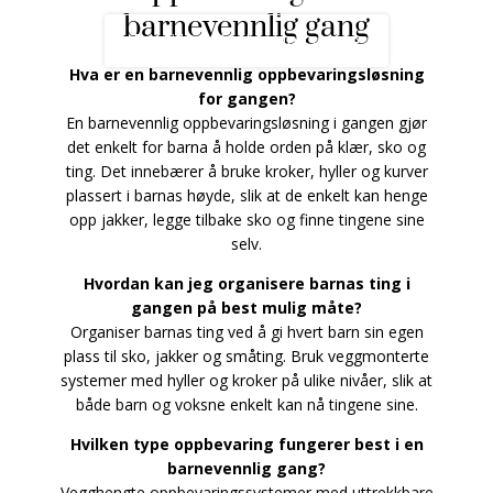
barnevennlig gang
Bestill et planleggingsmøte
Hva er en barnevennlig oppbevaringsløsning
for gangen?
En barnevennlig oppbevaringsløsning i gangen gjør
det enkelt for barna å holde orden på klær, sko og
ting. Det innebærer å bruke kroker, hyller og kurver
plassert i barnas høyde, slik at de enkelt kan henge
opp jakker, legge tilbake sko og finne tingene sine
selv.
Hvordan kan jeg organisere barnas ting i
gangen på best mulig måte?
Organiser barnas ting ved å gi hvert barn sin egen
plass til sko, jakker og småting. Bruk veggmonterte
systemer med hyller og kroker på ulike nivåer, slik at
både barn og voksne enkelt kan nå tingene sine.
Hvilken type oppbevaring fungerer best i en
barnevennlig gang?
Vegghengte oppbevaringssystemer med uttrekkbare