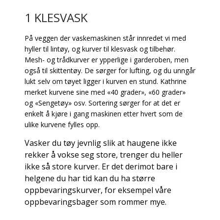
1 KLESVASK
På veggen der vaskemaskinen står innredet vi med
hyller til lintøy, og kurver til klesvask og tilbehør.
Mesh- og trådkurver er ypperlige i garderoben, men
også til skittentøy. De sørger for lufting, og du unngår
lukt selv om tøyet ligger i kurven en stund. Kathrine
merket kurvene sine med «40 grader», «60 grader»
og «Sengetøy» osv. Sortering sørger for at det er
enkelt å kjøre i gang maskinen etter hvert som de
ulike kurvene fylles opp.
Vasker du tøy jevnlig slik at haugene ikke
rekker å vokse seg store, trenger du heller
ikke så store kurver. Er det derimot bare i
helgene du har tid kan du ha større
oppbevaringskurver, for eksempel våre
oppbevaringsbager som rommer mye.