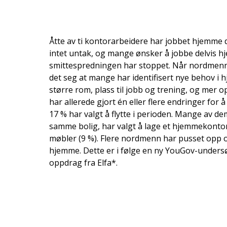
Åtte av ti kontorarbeidere har jobbet hjemme d
intet untak, og mange ønsker å jobbe delvis h
smittespredningen har stoppet. Når nordmenn h
det seg at mange har identifisert nye behov i h
større rom, plass til jobb og trening, og mer 
har allerede gjort én eller flere endringer for
17 % har valgt å flytte i perioden. Mange av d
samme bolig, har valgt å lage et hjemmekontor
møbler (9 %). Flere nordmenn har pusset opp 
hjemme. Dette er i følge en ny YouGov-undersø
oppdrag fra Elfa*.