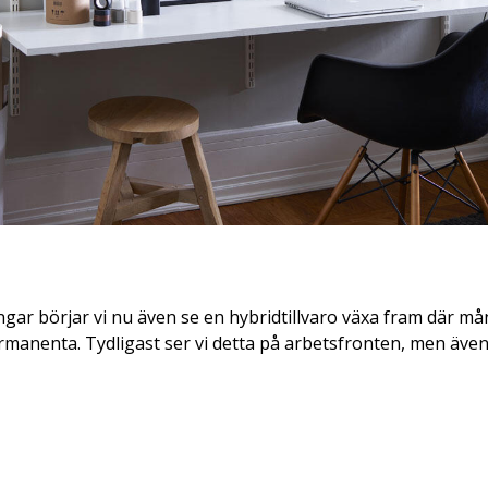
ngar börjar vi nu även se en hybridtillvaro växa fram där m
ermanenta. Tydligast ser vi detta på arbetsfronten, men även