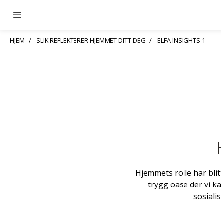
HJEM
SLIK REFLEKTERER HJEMMET DITT DEG
ELFA INSIGHTS 1
Hjemmets rolle har bli
trygg oase der vi ka
sosiali