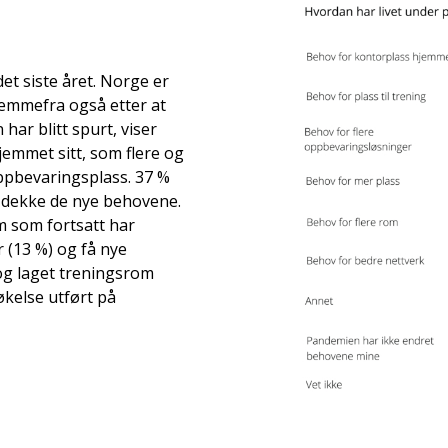
et siste året. Norge er
jemmefra også etter at
ar blitt spurt, viser
jemmet sitt, som flere og
oppbevaringsplass. 37 %
 å dekke de nye behovene.
em som fortsatt har
 (13 %) og få nye
og laget treningsrom
kelse utført på