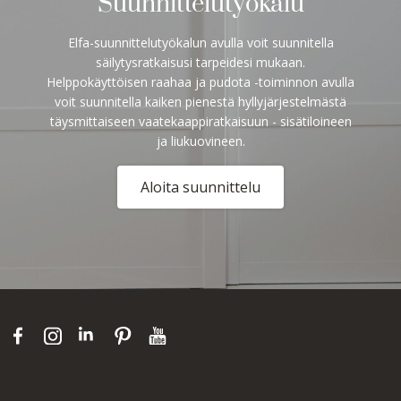
Suunnittelutyökalu
Elfa-suunnittelutyökalun avulla voit suunnitella
säilytysratkaisusi tarpeidesi mukaan.
Helppokäyttöisen raahaa ja pudota -toiminnon avulla
voit suunnitella kaiken pienestä hyllyjärjestelmästä
täysmittaiseen vaatekaappiratkaisuun - sisätiloineen
ja liukuovineen.
Aloita suunnittelu