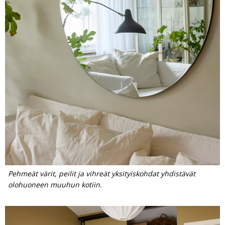
Pehmeät värit, peilit ja vihreät yksityiskohdat yhdistävät
olohuoneen muuhun kotiin.