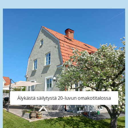
Älykästä säilytystä 20-luvun omakotitalossa