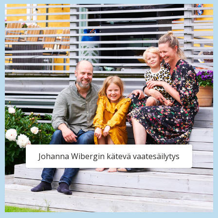
Johanna Wibergin kätevä vaatesäilytys