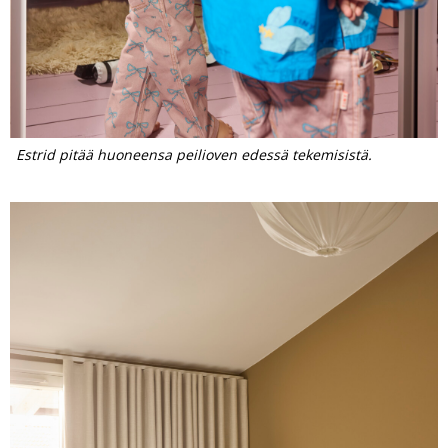
Estrid pitää huoneensa peilioven edessä tekemisistä.