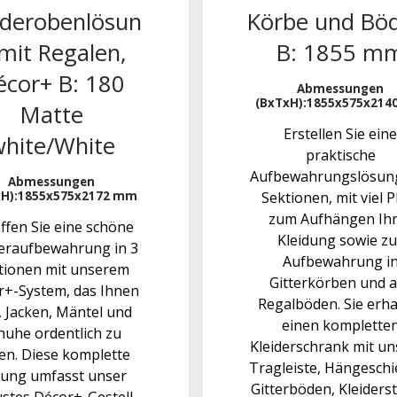
derobenlösun
Körbe und Bö
mit Regalen,
B: 1855 m
écor+ B: 180
Abmessungen
(BxTxH):
1855x575x214
Matte
Erstellen Sie eine
hite/White
praktische
Aufbewahrungslösung
Abmessungen
H):
1855x575x2172 mm
Sektionen, mit viel P
zum Aufhängen Ihr
ffen Sie eine schöne
Kleidung sowie zu
deraufbewahrung in 3
Aufbewahrung i
tionen mit unserem
Gitterkörben und a
r+-System, das Ihnen
Regalböden. Sie erha
t, Jacken, Mäntel und
einen komplette
huhe ordentlich zu
Kleiderschrank mit un
en. Diese komplette
Tragleiste, Hängeschi
ung umfasst unser
Gitterböden, Kleiders