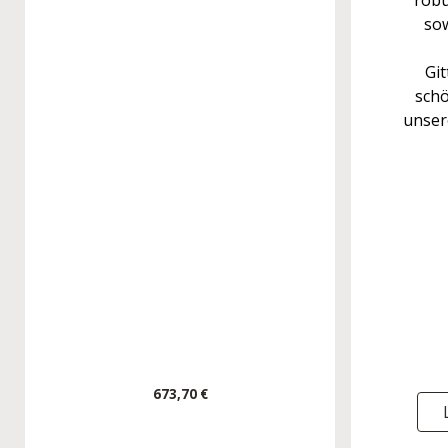
robu
sow
Gi
schö
unser
673,70 €