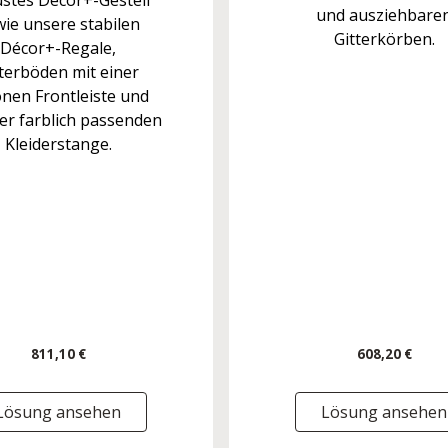
stes Décor+-Gestell
und ausziehbare
ie unsere stabilen
Gitterkörben.
Décor+-Regale,
tterböden mit einer
nen Frontleiste und
er farblich passenden
Kleiderstange.
811,10 €
608,20 €
Lösung ansehen
Lösung ansehen