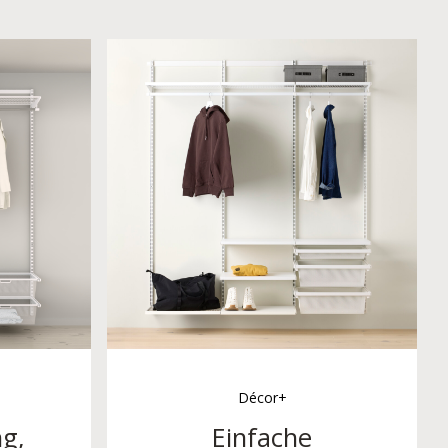
Décor+
g,
Einfache