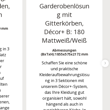
den,
Garderobenlösun
m
g mit
Gitterkörben,
0 mm
Décor+ B: 180
Mattweiß/Weiß
 in 3
Abmessungen
latz
(BxTxH):
1855x575x2172 mm
er
Schaffen Sie eine schöne
r
und praktische
n
Kleideraufbewahrungslösu
uf
ng in 3 Sektionen mit
lten
unserem Décor+-System,
n
das Ihre Kleidung gut
serer
organisiert hält, sowohl
enen,
hängend als auch in
tange