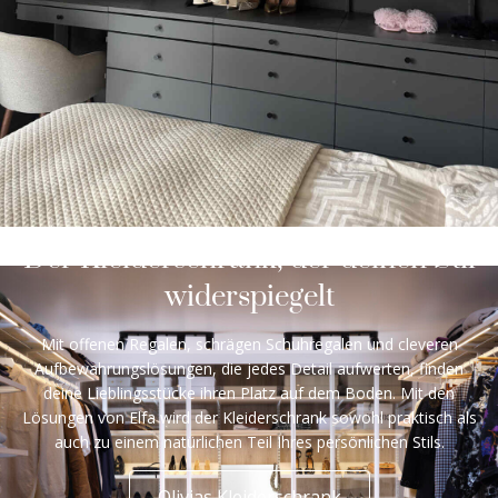
Der Kleiderschrank, der deinen Stil
widerspiegelt
Mit offenen Regalen, schrägen Schuhregalen und cleveren
Aufbewahrungslösungen, die jedes Detail aufwerten, finden
deine Lieblingsstücke ihren Platz auf dem Boden. Mit den
Lösungen von Elfa wird der Kleiderschrank sowohl praktisch als
auch zu einem natürlichen Teil Ihres persönlichen Stils.
Olivias Kleiderschrank