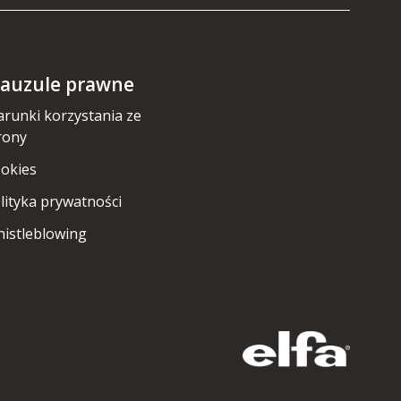
lauzule prawne
runki korzystania ze
rony
okies
lityka prywatności
istleblowing