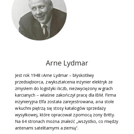
Arne Lydmar
Jest rok 1948 i Arne Lydmar – błyskotliwy
przedsiębiorca, z wykształcenia inżynier elektryk ze
zmysłem do logistyki i liczb, niezwyciężony w grach
karcianych – właśnie zakończył pracę dla IBM. Firma
inżynieryjna Elfa została zarejestrowana, a na stole
w kuchni piętrzą się stosy katalogów sprzedaży
wysyłkowej, które opracował z pomocą żony Britty.
Na 64 stronach można znaleźć „wszystko, co między
antenami satelitarnymi a ziemią”.