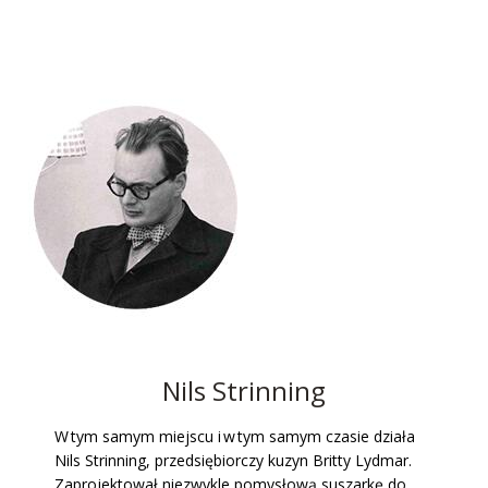
Nils Strinning
W tym samym miejscu i w tym samym czasie działa
Nils Strinning, przedsiębiorczy kuzyn Britty Lydmar.
Zaprojektował niezwykle pomysłową suszarkę do