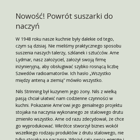
Nowość! Powrót suszarki do
naczyń
W 1948 roku nasze kuchnie były dalekie od tego,
czym są dzisiaj. Nie mieliśmy praktycznego sposobu
suszenia naszych talerzy, szklanek i sztućców. Arne
Lydmar, nasz założyciel, założył swoją firmę
inżynieryjną, aby obsługiwać szybko rosnącą liczbę
Szwedów radioamatorów. Ich hasło „Wszystko
między anteną a ziemią” mówiło wszystko.
Nils Strinning był kuzynem jego żony. Nils z wielką
pasją chciał ułatwić nam codzienne czynności w
kuchni. Pokazanie Arne'owi jego genialnego projektu
stojaka na naczynia wykonanego ze stalowego drutu
zmieniło wszystko. Arne od razu zdecydował, że chce
go wyprodukować. Wkrótce stworzył biznes wokół
wszelkiego rodzaju produktów z drutu stalowego, nie
tylko stojaka na naczynia. Włożył całą swoją energię i