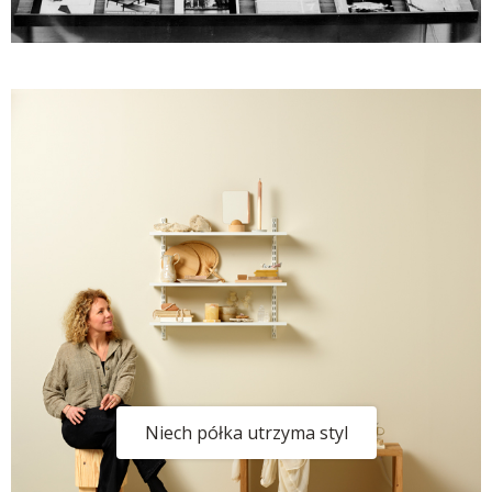
Niech półka utrzyma styl