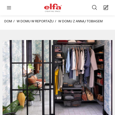
DOM
W DOMU W REPORTAŻU
W DOMU Z ANNĄ I TOBIASEM