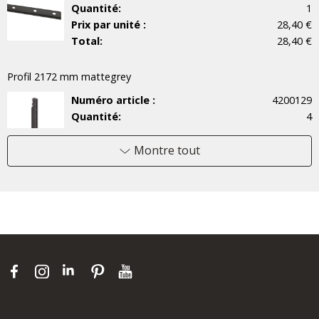
Quantité:
1
Prix ​​par unité :
28,40 €
Total:
28,40 €
Profil 2172 mm mattegrey
Numéro article :
4200129
Quantité:
4
Prix ​​par unité :
34,70 €
Total:
138,80 €
Montre tout
Lisse pour crochets 60 matgry
Numéro article :
4200120
Quantité:
2
Prix ​​par unité :
17,20 €
Total:
34,40 €
Étagère fil 60x52 mattegrey
Numéro article :
451351