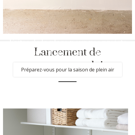
Faites de la place pour vos projets
Lancement de
estivaux et votre vie de famille
nouveaux produits
Préparez-vous pour la saison de plein air