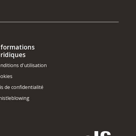
nformations
uridiques
nditions d'utilisation
okies
is de confidentialité
istleblowing