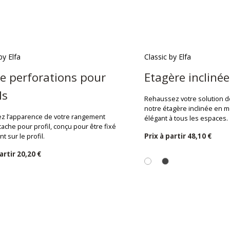
by Elfa
Classic by Elfa
e perforations pour
Etagère inclinée
ls
Rehaussez votre solution 
notre étagère inclinée en mé
ez l’apparence de votre rangement
élégant à tous les espaces.
cache pour profil, conçu pour être fixé
Prix ​​à partir
48,10 €
t sur le profil.
partir
20,20 €