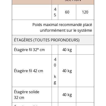
4
60
120
5
Poids maximal recommandé placé
uniformément sur le système
ÉTAGÈRES (TOUTES PROFONDEURS)
Étagère fil 32° cm
40 kg
4
0
Étagère fil 42 cm
40 kg
k
g
Étagère solide
40 kg
32 cm