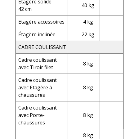
Étagère solide
40 kg
42 cm
Etagère accessoires
4 kg
Étagère inclinée
22 kg
CADRE COULISSANT
Cadre coulissant
8 kg
avec Tiroir filet
Cadre coulissant
avec Etagère à
8 kg
chaussures
Cadre coulissant
avec Porte-
8 kg
chaussures
8 kg