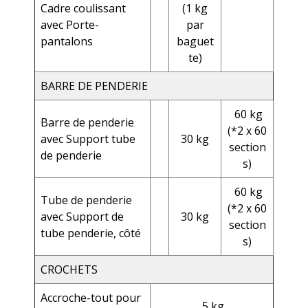
Cadre coulissant
(1 kg
avec Porte-
par
pantalons
baguet
te)
BARRE DE PENDERIE
60 kg
Barre de penderie
(*2 x 60
avec Support tube
30 kg
section
de penderie
s)
60 kg
Tube de penderie
(*2 x 60
avec Support de
30 kg
section
tube penderie, côté
s)
CROCHETS
Accroche-tout pour
5 kg