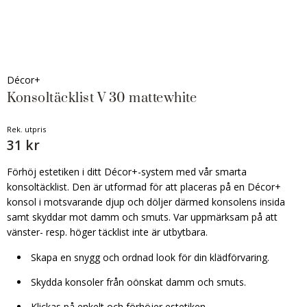
Décor+
Konsoltäcklist V 30 mattewhite
Rek. utpris
31 kr
Förhöj estetiken i ditt Décor+-system med vår smarta
konsoltäcklist. Den är utformad för att placeras på en Décor+
konsol i motsvarande djup och döljer därmed konsolens insida
samt skyddar mot damm och smuts. Var uppmärksam på att
vänster- resp. höger täcklist inte är utbytbara.
Skapa en snygg och ordnad look för din klädförvaring.
Skydda konsoler från oönskat damm och smuts.
Klickas på enkelt och förhöjer estetiken.