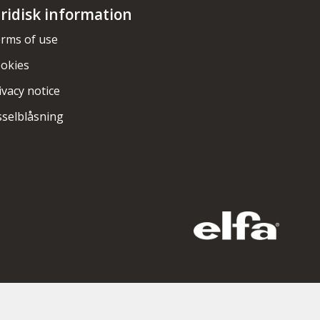
uridisk information
rms of use
okies
ivacy notice
sselblåsning