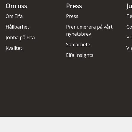
Om oss
Press
J
Om Elfa
Press
Te
Hållbarhet
Prenumerera på vårt
Co
nyhetsbrev
Jobba på Elfa
Pr
Samarbete
Kvalitet
Vi
Elfa Insights