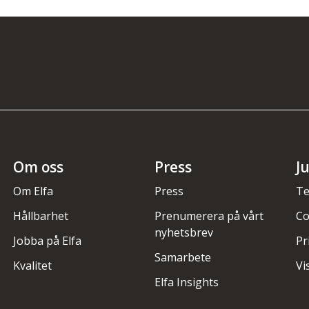
Om oss
Press
J
Om Elfa
Press
Te
Hållbarhet
Prenumerera på vårt
Co
nyhetsbrev
Jobba på Elfa
Pr
Samarbete
Kvalitet
Vi
Elfa Insights