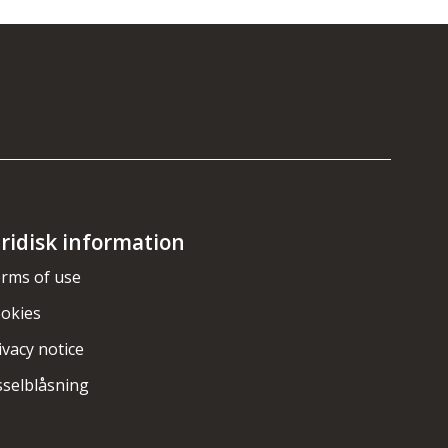
uridisk information
rms of use
okies
ivacy notice
sselblåsning